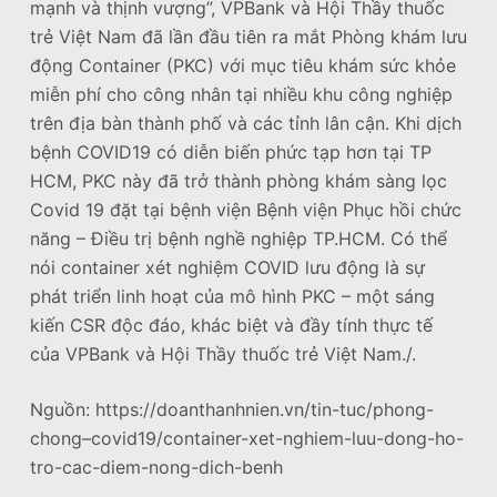
mạnh và thịnh vượng”, VPBank và Hội Thầy thuốc
trẻ Việt Nam đã lần đầu tiên ra mắt Phòng khám lưu
động Container (PKC) với mục tiêu khám sức khỏe
miễn phí cho công nhân tại nhiều khu công nghiệp
trên địa bàn thành phố và các tỉnh lân cận. Khi dịch
bệnh COVID19 có diễn biến phức tạp hơn tại TP
HCM, PKC này đã trở thành phòng khám sàng lọc
Covid 19 đặt tại bệnh viện Bệnh viện Phục hồi chức
năng – Điều trị bệnh nghề nghiệp TP.HCM. Có thể
nói container xét nghiệm COVID lưu động là sự
phát triển linh hoạt của mô hình PKC – một sáng
kiến CSR độc đáo, khác biệt và đầy tính thực tế
của VPBank và Hội Thầy thuốc trẻ Việt Nam./.
Nguồn: https://doanthanhnien.vn/tin-tuc/phong-
chong–covid19/container-xet-nghiem-luu-dong-ho-
tro-cac-diem-nong-dich-benh