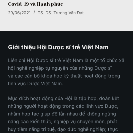
Covid-19 và Hạnh phúc
29/06/2021
TS. DS. Trương Văn Đạt
Giới thiệu Hội Dược sĩ trẻ Việt Nam
Liên chi Hội Dược sĩ trẻ Việt Nam
là một
t
ổ chức xã
hội nghề nghiệp tự nguyện của những Dược sĩ
và
các
cán bộ khoa học kỹ thuật hoạt động trong
lĩnh vực Dược
Việt Nam
.
Mục đích hoạt động của Hội là tập hợp, đoàn kết
những người hoạt động trong các lĩnh vực Dược,
nhằm hợp tác giúp đỡ lẫn nhau để không ngừng
nâng cao kiến thức, nghiệp vụ chuyên môn, phát
huy tiềm năng trí tuệ, đạo đức nghề nghiệp; thực