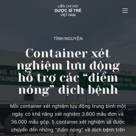
C
h
u
y
ể
TÌNH NGUYỆN
n
Container xét
đ
nghiệm lưu động
ế
n
hỗ trợ các “điểm
p
nóng” dịch bệnh
h
ầ
n
Mỗi container xét nghiệm lưu động trung bình một
n
ngày có khả năng xét nghiệm 3.600 mẫu đơn và
ộ
36.000 mẫu gộp. 5 container xét nghiệm sẽ được
i
chuyển đến những “điểm nóng” về dịch bệnh trên
d