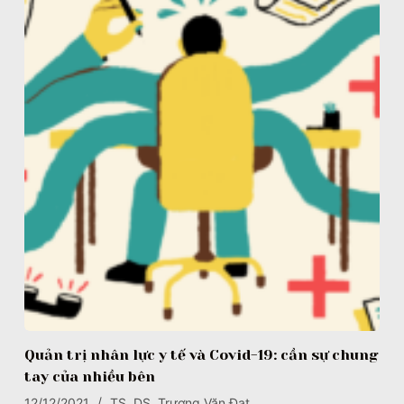
Quản trị nhân lực y tế và Covid-19: cần sự chung
tay của nhiều bên
12/12/2021
TS. DS. Trương Văn Đạt