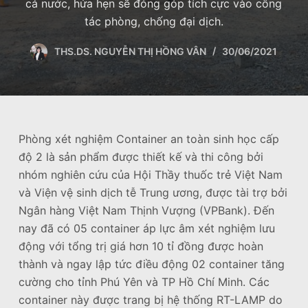
cả nước, hứa hẹn sẽ đóng góp tích cực vào công
u
tác phòng, chống đại dịch.
n
g
THS.DS. NGUYỄN THỊ HỒNG VÂN
30/06/2021
Phòng xét nghiệm Container an toàn sinh học cấp
độ 2 là sản phẩm được thiết kế và thi công bởi
nhóm nghiên cứu của Hội Thầy thuốc trẻ Việt Nam
và Viện vệ sinh dịch tễ Trung ương, được tài trợ bởi
Ngân hàng Việt Nam Thịnh Vượng (VPBank). Đến
nay đã có 05 container áp lực âm xét nghiệm lưu
động với tổng trị giá hơn 10 tỉ đồng được hoàn
thành và ngay lập tức điều động 02 container tăng
cường cho tỉnh Phú Yên và TP Hồ Chí Minh. Các
container này được trang bị hệ thống RT-LAMP do