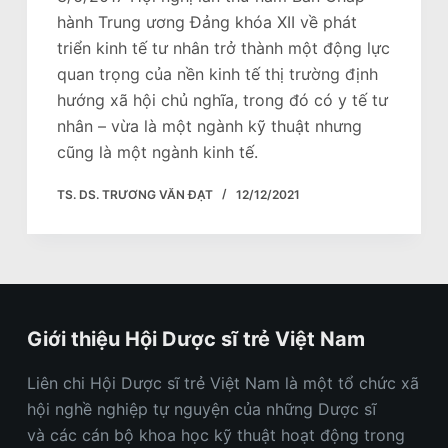
hành Trung ương Đảng khóa XII về phát
triển kinh tế tư nhân trở thành một động lực
quan trọng của nền kinh tế thị trường định
hướng xã hội chủ nghĩa, trong đó có y tế tư
nhân – vừa là một ngành kỹ thuật nhưng
cũng là một ngành kinh tế.
TS. DS. TRƯƠNG VĂN ĐẠT
12/12/2021
Giới thiệu Hội Dược sĩ trẻ Việt Nam
Liên chi Hội Dược sĩ trẻ Việt Nam
là một
t
ổ chức xã
hội nghề nghiệp tự nguyện của những Dược sĩ
và
các
cán bộ khoa học kỹ thuật hoạt động trong