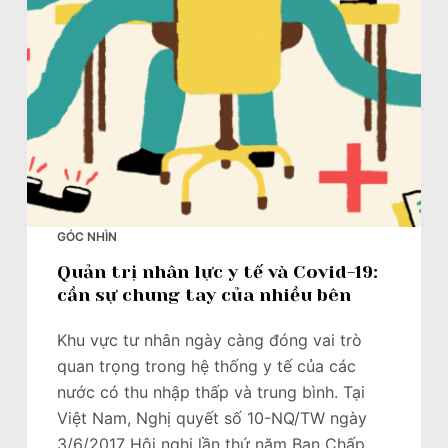
u
n
g
GÓC NHÌN
Quản trị nhân lực y tế và Covid-19:
cần sự chung tay của nhiều bên
Khu vực tư nhân ngày càng đóng vai trò
quan trọng trong hệ thống y tế của các
nước có thu nhập thấp và trung bình. Tại
Việt Nam, Nghị quyết số 10-NQ/TW ngày
3/6/2017 Hội nghị lần thứ năm Ban Chấp