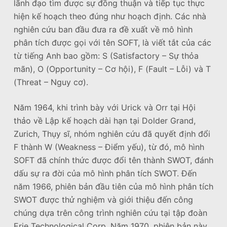
lãnh đạo tìm được sự đồng thuận và tiếp tục thực
hiện kế hoạch theo đúng như hoạch định. Các nhà
nghiên cứu ban đầu đưa ra đề xuất về mô hình
phân tích được gọi với tên SOFT, là viết tắt của các
từ tiếng Anh bao gồm: S (Satisfactory – Sự thỏa
mãn), O (Opportunity – Cơ hội), F (Fault – Lỗi) và T
(Threat – Nguy cơ).
Năm 1964, khi trình bày với Urick và Orr tại Hội
thảo về Lập kế hoạch dài hạn tại Dolder Grand,
Zurich, Thụy sĩ, nhóm nghiên cứu đã quyết định đổi
F thành W (Weakness – Điểm yếu), từ đó, mô hình
SOFT đã chính thức được đổi tên thành SWOT, đánh
dấu sự ra đời của mô hình phân tích SWOT. Đến
năm 1966, phiên bản đầu tiên của mô hình phân tích
SWOT được thử nghiệm và giới thiệu đến công
chúng dựa trên công trình nghiên cứu tại tập đoàn
Erie Technological Corp. Năm 1970, phiên bản này