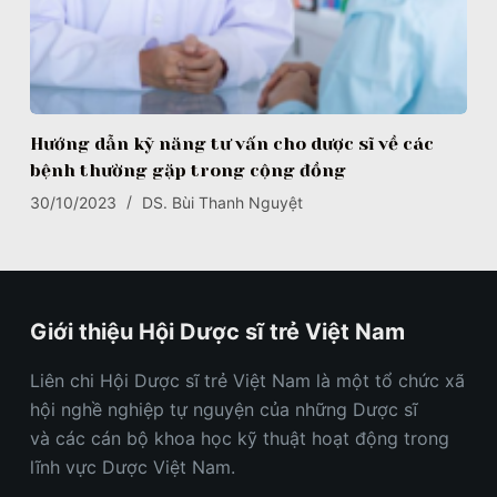
Hướng dẫn kỹ năng tư vấn cho dược sĩ về các
bệnh thường gặp trong cộng đồng
30/10/2023
DS. Bùi Thanh Nguyệt
Giới thiệu Hội Dược sĩ trẻ Việt Nam
Liên chi Hội Dược sĩ trẻ Việt Nam
là một
t
ổ chức xã
hội nghề nghiệp tự nguyện của những Dược sĩ
và
các
cán bộ khoa học kỹ thuật hoạt động trong
lĩnh vực Dược
Việt Nam
.