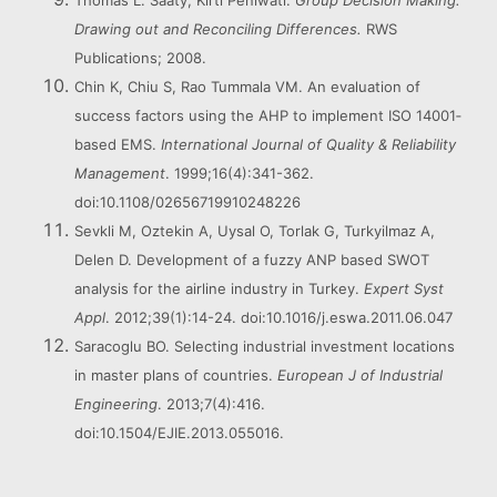
Thomas L. Saaty, Kirti Peniwati.
Group Decision Making:
Drawing out and Reconciling Differences.
RWS
Publications; 2008.
Chin K, Chiu S, Rao Tummala VM. An evaluation of
success factors using the AHP to implement ISO 14001‐
based EMS.
International Journal of Quality & Reliability
Management
. 1999;16(4):341-362.
doi:10.1108/02656719910248226
Sevkli M, Oztekin A, Uysal O, Torlak G, Turkyilmaz A,
Delen D. Development of a fuzzy ANP based SWOT
analysis for the airline industry in Turkey.
Expert Syst
Appl
. 2012;39(1):14-24. doi:10.1016/j.eswa.2011.06.047
Saracoglu BO. Selecting industrial investment locations
in master plans of countries.
European J of Industrial
Engineering
. 2013;7(4):416.
doi:10.1504/EJIE.2013.055016.