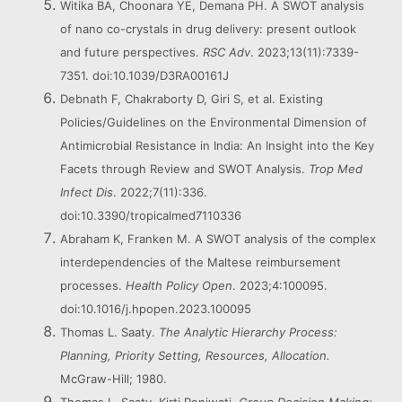
Witika BA, Choonara YE, Demana PH. A SWOT analysis
of nano co-crystals in drug delivery: present outlook
and future perspectives.
RSC Adv
. 2023;13(11):7339-
7351. doi:10.1039/D3RA00161J
Debnath F, Chakraborty D, Giri S, et al. Existing
Policies/Guidelines on the Environmental Dimension of
Antimicrobial Resistance in India: An Insight into the Key
Facets through Review and SWOT Analysis.
Trop Med
Infect Dis
. 2022;7(11):336.
doi:10.3390/tropicalmed7110336
Abraham K, Franken M. A SWOT analysis of the complex
interdependencies of the Maltese reimbursement
processes.
Health Policy Open
. 2023;4:100095.
doi:10.1016/j.hpopen.2023.100095
Thomas L. Saaty.
The Analytic Hierarchy Process:
Planning, Priority Setting, Resources, Allocation.
McGraw-Hill; 1980.