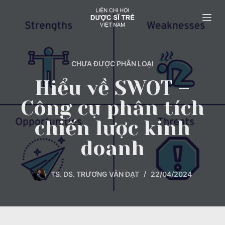
C
h
u
y
ể
CHƯA ĐƯỢC PHÂN LOẠI
n
Hiểu về SWOT –
đ
Công cụ phân tích
ế
n
chiến lược kinh
p
doanh
h
ầ
n
TS. DS. TRƯƠNG VĂN ĐẠT
22/04/2024
n
ộ
i
d