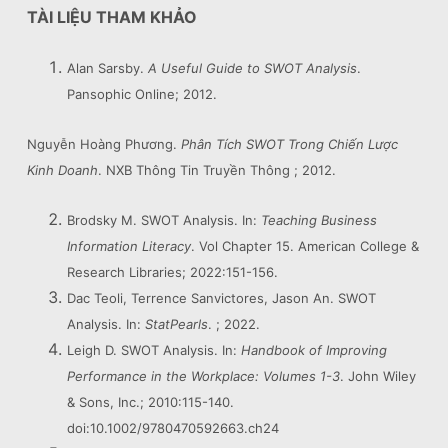
TÀI LIỆU THAM KHẢO
Alan Sarsby.
A Useful Guide to SWOT Analysis
.
Pansophic Online; 2012.
Nguyễn Hoàng Phương.
Phân Tích SWOT Trong Chiến Lược
Kinh Doanh
. NXB Thông Tin Truyền Thông ; 2012.
Brodsky M. SWOT Analysis. In:
Teaching Business
Information Literacy
. Vol Chapter 15. American College &
Research Libraries; 2022:151-156.
Dac Teoli, Terrence Sanvictores, Jason An. SWOT
Analysis. In:
StatPearls
. ; 2022.
Leigh D. SWOT Analysis. In:
Handbook of Improving
Performance in the Workplace: Volumes 1-3
. John Wiley
& Sons, Inc.; 2010:115-140.
doi:10.1002/9780470592663.ch24